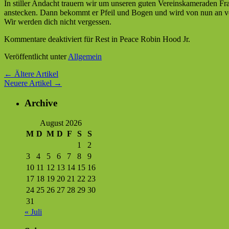
In stiller Andacht trauern wir um unseren guten Vereinskameraden F
anstecken. Dann bekommt er Pfeil und Bogen und wird von nun an von
Wir werden dich nicht vergessen.
Kommentare deaktiviert
für Rest in Peace Robin Hood Jr.
Veröffentlicht unter
Allgemein
←
Ältere Artikel
Neuere Artikel
→
Archive
August 2026
M
D
M
D
F
S
S
1
2
3
4
5
6
7
8
9
10
11
12
13
14
15
16
17
18
19
20
21
22
23
24
25
26
27
28
29
30
31
« Juli