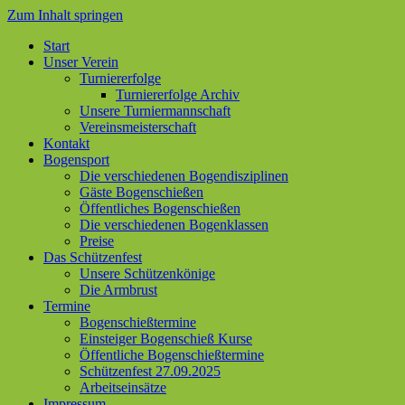
Zum Inhalt springen
Start
Unser Verein
Turniererfolge
Turniererfolge Archiv
Unsere Turniermannschaft
Vereinsmeisterschaft
Kontakt
Bogensport
Die verschiedenen Bogendisziplinen
Gäste Bogenschießen
Öffentliches Bogenschießen
Die verschiedenen Bogenklassen
Preise
Das Schützenfest
Unsere Schützenkönige
Die Armbrust
Termine
Bogenschießtermine
Einsteiger Bogenschieß Kurse
Öffentliche Bogenschießtermine
Schützenfest 27.09.2025
Arbeitseinsätze
Impressum