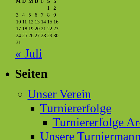
M
D
M
D
F
S
S
1
2
3
4
5
6
7
8
9
10
11
12
13
14
15
16
17
18
19
20
21
22
23
24
25
26
27
28
29
30
31
« Juli
Seiten
Unser Verein
Turniererfolge
Turniererfolge Ar
Unsere Turniermann