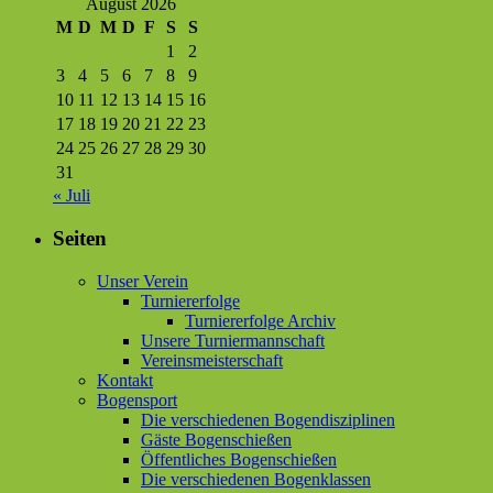
August 2026
M
D
M
D
F
S
S
1
2
3
4
5
6
7
8
9
10
11
12
13
14
15
16
17
18
19
20
21
22
23
24
25
26
27
28
29
30
31
« Juli
Seiten
Unser Verein
Turniererfolge
Turniererfolge Archiv
Unsere Turniermannschaft
Vereinsmeisterschaft
Kontakt
Bogensport
Die verschiedenen Bogendisziplinen
Gäste Bogenschießen
Öffentliches Bogenschießen
Die verschiedenen Bogenklassen