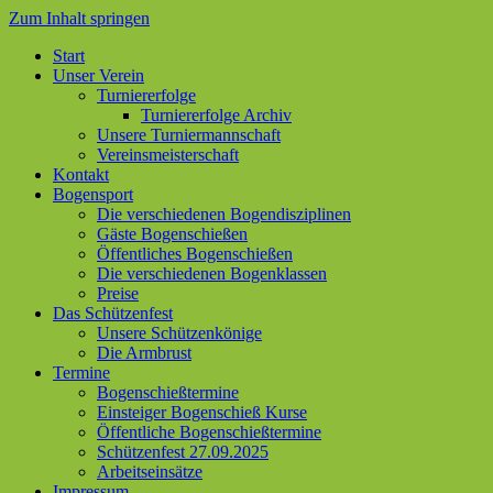
Zum Inhalt springen
Start
Unser Verein
Turniererfolge
Turniererfolge Archiv
Unsere Turniermannschaft
Vereinsmeisterschaft
Kontakt
Bogensport
Die verschiedenen Bogendisziplinen
Gäste Bogenschießen
Öffentliches Bogenschießen
Die verschiedenen Bogenklassen
Preise
Das Schützenfest
Unsere Schützenkönige
Die Armbrust
Termine
Bogenschießtermine
Einsteiger Bogenschieß Kurse
Öffentliche Bogenschießtermine
Schützenfest 27.09.2025
Arbeitseinsätze
Impressum