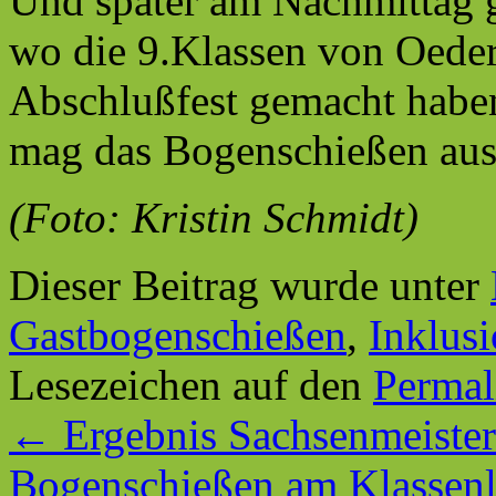
Und später am Nachmittag g
wo die 9.Klassen von Oedera
Abschlußfest gemacht haben
mag das Bogenschießen aus
(Foto: Kristin Schmidt)
Dieser Beitrag wurde unter
Gastbogenschießen
,
Inklus
Lesezeichen auf den
Permal
←
Ergebnis Sachsenmeister
Bogenschießen am Klassenl