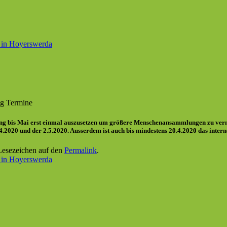
l in Hoyerswerda
g Termine
ning bis Mai erst einmal auszusetzen um größere Menschenansammlungen zu verm
 4.4.2020 und der 2.5.2020. Ausserdem ist auch bis mindestens 20.4.2020 das inter
 Lesezeichen auf den
Permalink
.
l in Hoyerswerda