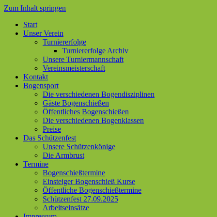
Zum Inhalt springen
Start
Unser Verein
Turniererfolge
Turniererfolge Archiv
Unsere Turniermannschaft
Vereinsmeisterschaft
Kontakt
Bogensport
Die verschiedenen Bogendisziplinen
Gäste Bogenschießen
Öffentliches Bogenschießen
Die verschiedenen Bogenklassen
Preise
Das Schützenfest
Unsere Schützenkönige
Die Armbrust
Termine
Bogenschießtermine
Einsteiger Bogenschieß Kurse
Öffentliche Bogenschießtermine
Schützenfest 27.09.2025
Arbeitseinsätze
Impressum