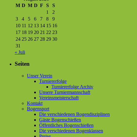
M
D
M
D
F
S
S
1
2
3
4
5
6
7
8
9
10
11
12
13
14
15
16
17
18
19
20
21
22
23
24
25
26
27
28
29
30
31
« Juli
Seiten
Unser Verein
Turniererfolge
Turniererfolge Archiv
Unsere Turniermannschaft
Vereinsmeisterschaft
Kontakt
Bogensport
Die verschiedenen Bogendisziplinen
Gäste Bogenschießen
Öffentliches Bogenschießen
Die verschiedenen Bogenklassen
Preise