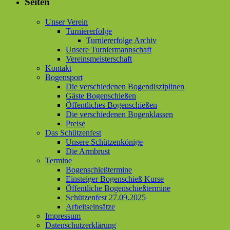
Seiten
Unser Verein
Turniererfolge
Turniererfolge Archiv
Unsere Turniermannschaft
Vereinsmeisterschaft
Kontakt
Bogensport
Die verschiedenen Bogendisziplinen
Gäste Bogenschießen
Öffentliches Bogenschießen
Die verschiedenen Bogenklassen
Preise
Das Schützenfest
Unsere Schützenkönige
Die Armbrust
Termine
Bogenschießtermine
Einsteiger Bogenschieß Kurse
Öffentliche Bogenschießtermine
Schützenfest 27.09.2025
Arbeitseinsätze
Impressum
Datenschutzerklärung