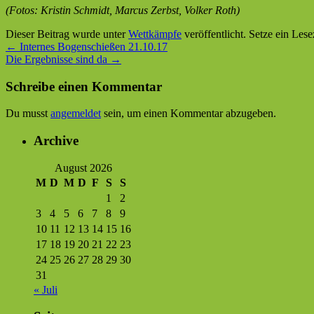
(Fotos: Kristin Schmidt, Marcus Zerbst, Volker Roth)
Dieser Beitrag wurde unter
Wettkämpfe
veröffentlicht. Setze ein Les
←
Internes Bogenschießen 21.10.17
Die Ergebnisse sind da
→
Schreibe einen Kommentar
Du musst
angemeldet
sein, um einen Kommentar abzugeben.
Archive
August 2026
M
D
M
D
F
S
S
1
2
3
4
5
6
7
8
9
10
11
12
13
14
15
16
17
18
19
20
21
22
23
24
25
26
27
28
29
30
31
« Juli