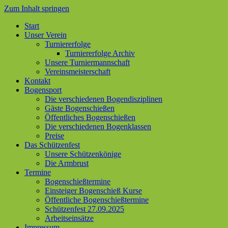
Zum Inhalt springen
Start
Unser Verein
Turniererfolge
Turniererfolge Archiv
Unsere Turniermannschaft
Vereinsmeisterschaft
Kontakt
Bogensport
Die verschiedenen Bogendisziplinen
Gäste Bogenschießen
Öffentliches Bogenschießen
Die verschiedenen Bogenklassen
Preise
Das Schützenfest
Unsere Schützenkönige
Die Armbrust
Termine
Bogenschießtermine
Einsteiger Bogenschieß Kurse
Öffentliche Bogenschießtermine
Schützenfest 27.09.2025
Arbeitseinsätze
Impressum